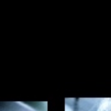
Susann Uplegger
offizielle Website der
Schauspielerin